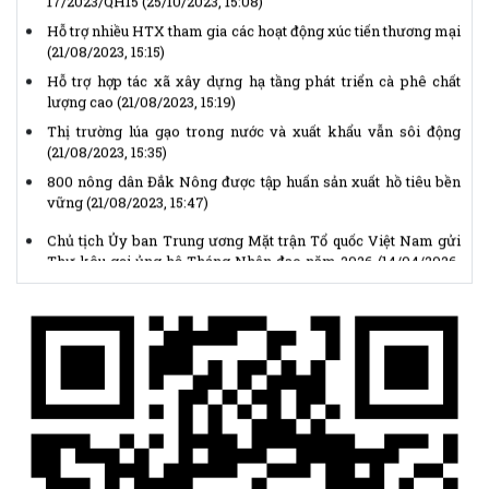
Hỗ trợ hợp tác xã xây dựng hạ tầng phát triển cà phê chất
lượng cao
(21/08/2023, 15:19)
Thị trường lúa gạo trong nước và xuất khẩu vẫn sôi động
(21/08/2023, 15:35)
800 nông dân Đắk Nông được tập huấn sản xuất hồ tiêu bền
vững
(21/08/2023, 15:47)
Chủ tịch Ủy ban Trung ương Mặt trận Tổ quốc Việt Nam gửi
Thư kêu gọi ủng hộ Tháng Nhân đạo năm 2026
(14/04/2026,
14:25)
Thể lệ Giải báo chí “Vì sự nghiệp Đại đoàn kết toàn dân tộc”
lần thứ XVII, năm 2025 - 2026
(14/04/2026, 14:15)
VNMAC phát động cuộc thi trực tuyến nâng cao nhận thức
phòng tránh tai nạn bom mìn, vật nổ
(14/04/2026, 13:53)
(Infographic) Cuộc thi trực tuyến tìm hiểu “50 năm Chiến
thắng Buôn Ma Thuột, giải phóng tỉnh Đắk Lắk (10/3/1975 -
10/3/2025)"
(11/02/2025, 07:35)
(Video) Liên minh hợp tác xã tỉnh Đắk Lắk kỷ niệm 30 năm
thành lập
(30/10/2023, 08:52)
Xin ý kiến dự thảo 2 Hồ sơ xây dựng Nghị định quy định chi
tiết một số điều và biện pháp thi hành Luật Hợp tác xã số