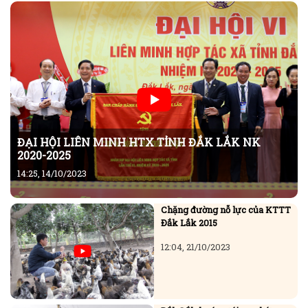
ĐẠI HỘI LIÊN MINH HTX TỈNH ĐẮK LẮK NK
2020-2025
14:25, 14/10/2023
Chặng đường nỗ lực của KTTT
Đắk Lắk 2015
12:04, 21/10/2023
Đắk Lắk hướng tới sự phát
triển HTX gắn với chuỗi giá trị