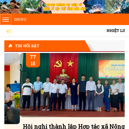
MENU
NHIỆT LIỆT CHÀO MỪNG KỶ NIỆM NGÀY THƯƠ
TIN NỔI BẬT
T7
15
Hội nghị thành lập Hợp tác xã Nông