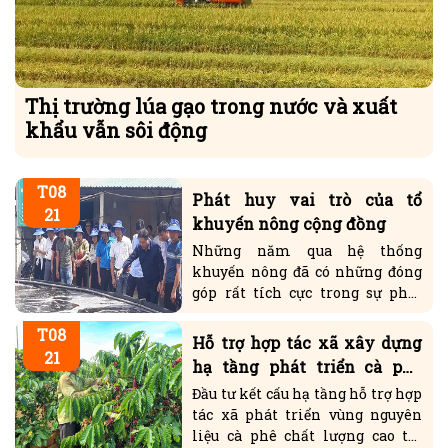
Thị trường lúa gạo trong nước và xuất
khẩu vẫn sôi động
T08
Phát huy vai trò của tổ
21
khuyến nông cộng đồng
Những năm qua hệ thống
khuyến nông đã có những đóng
góp rất tích cực trong sự phát
triển nông nghiệp, nông thôn ở
T08
nước ta. Khuyến nông là cầu nối
Hỗ trợ hợp tác xã xây dựng
giữa Nhà nước, cơ quan nghiên
21
hạ tầng phát triển cà phê
cứu khoa học với hộ nông...
chất lượng cao
Đầu tư kết cấu hạ tầng hỗ trợ hợp
tác xã phát triển vùng nguyên
liệu cà phê chất lượng cao tại
vùng Tây Nguyên kỳ vọng sẽ tạo