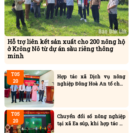
Hỗ trợ liên kết sản xuất cho 200 nông hộ
ở Krông Nô từ dự án sầu riêng thông
minh
T05
Hợp tác xã Dịch vụ nông
20
nghiệp Đông Hoà An tổ chức
Đại hội nhiệm kỳ 2026-2031
T05
Chuyển đổi số nông nghiệp
20
tại xã Ea súp, khi hợp tác xã
là mắt xích trung tâm của
chuỗi giá trị