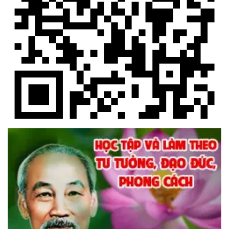
17/2023/QH15
(25/10/2023, 15:08)
Hỗ trợ nhiều HTX tham gia các hoạt động xúc tiến thương mại
(21/08/2023, 15:15)
Hỗ trợ hợp tác xã xây dựng hạ tầng phát triển cà phê chất
lượng cao
(21/08/2023, 15:19)
Thị trường lúa gạo trong nước và xuất khẩu vẫn sôi động
(21/08/2023, 15:35)
800 nông dân Đắk Nông được tập huấn sản xuất hồ tiêu bền
vững
(21/08/2023, 15:47)