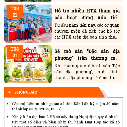
T08
ra sản phẩm vươn tầm thế giới.
Hỗ trợ nhiều HTX tham gia
21
các hoạt động xúc tiến
thương mại
Từ đầu năm đến nay, các cơ quan
Chủ tịch Ủy ban Trung ương Mặt trận Tổ quốc Việt Nam gửi
chuyên môn đã tích cực hỗ trợ
Thư kêu gọi ủng hộ Tháng Nhân đạo năm 2026
(14/04/2026,
các HTX trên địa bàn tỉnh tham
14:25)
gia các hoạt động xúc tiến
Thể lệ Giải báo chí “Vì sự nghiệp Đại đoàn kết toàn dân tộc”
T08
thương mại, tìm kiếm và mở
Sẽ mở sàn “Đặc sản địa
lần thứ XVII, năm 2025 - 2026
(14/04/2026, 14:15)
rộng thị trường tiêu thụ sản
21
phương” trên thương mại
VNMAC phát động cuộc thi trực tuyến nâng cao nhận thức
phẩm.
điện tử
Khi tham gia mô hình sàn “Đặc
phòng tránh tai nạn bom mìn, vật nổ
(14/04/2026, 13:53)
sản địa phương”, mỗi tỉnh,
(Infographic) Cuộc thi trực tuyến tìm hiểu “50 năm Chiến
thành, địa phương sẽ được thiết
thắng Buôn Ma Thuột, giải phóng tỉnh Đắk Lắk (10/3/1975 -
lập một gian hàng đặc sản trên
10/3/2025)"
(11/02/2025, 07:35)
các sàn thương mại điện tử
(Video) Liên minh hợp tác xã tỉnh Đắk Lắk kỷ niệm 30 năm
THÔNG BÁO
(TMĐT) lớn, trong đó, sẽ tập
thành lập
(30/10/2023, 08:52)
trung tất cả doanh nghiệp...
Xin ý kiến dự thảo 2 Hồ sơ xây dựng Nghị định quy định chi
tiết một số điều và biện pháp thi hành Luật Hợp tác xã số
17/2023/QH15
(25/10/2023, 15:08)
Hỗ trợ nhiều HTX tham gia các hoạt động xúc tiến thương mại
(21/08/2023, 15:15)