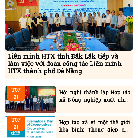
Liên minh HTX tỉnh Đắk Lắk tiếp và
làm việc với đoàn công tác Liên minh
HTX thành phố Đà Nẵng
T07
Hội nghị thành lập Hợp tác
21
xã Nông nghiệp xuất nhập
khẩu 001 Ea Knuếc
T07
Hợp tác xã vì một thế giới
21
hòa bình: Thông điệp của
Tổng Giám đốc ILO