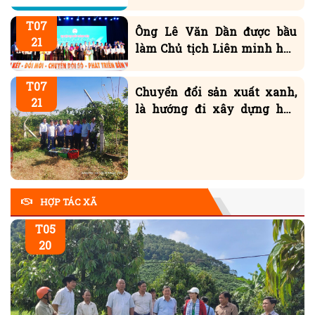
T07
Ông Lê Văn Dần được bầu
21
làm Chủ tịch Liên minh hợp
tác xã tỉnh
T07
Chuyển đổi sản xuất xanh,
21
là hướng đi xây dựng hợp
tác xã bền vững
HỢP TÁC XÃ
T05
20