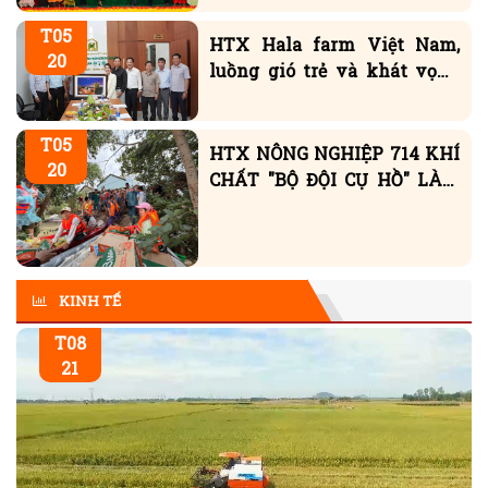
T05
HTX Hala farm Việt Nam,
20
luồng gió trẻ và khát vọng
vươn mình trên vùng đất
Đliêya
T05
HTX NÔNG NGHIỆP 714 KHÍ
20
CHẤT "BỘ ĐỘI CỤ HỒ" LÀM
NÊN KINH TẾ XANH
KINH TẾ
T08
21