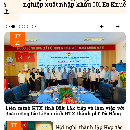
nghiệp xuất nhập khẩu 001 Ea Knuếc
T7
21
Liên minh HTX tỉnh Đắk Lắk tiếp và làm việc với
đoàn công tác Liên minh HTX thành phố Đà Nẵng
T7
Hội nghị thành lập Hợp tác
15
xã Nông nghiệp xuất nhập