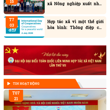
khẩu 001 Ea Knuếc
T7
Hợp tác xã vì một thế giới
03
hòa bình: Thông điệp của
Tổng Giám đốc ILO
TIN HOẠT ĐỘNG
T07
21