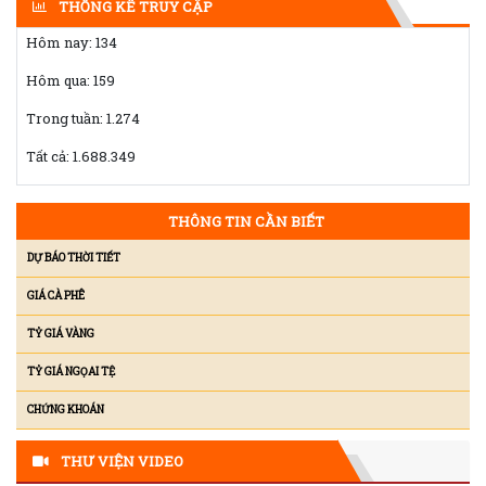
Hôm nay:
134
Hôm qua:
159
Trong tuần:
1.274
Tất cả:
1.688.349
THÔNG TIN CẦN BIẾT
DỰ BÁO THỜI TIẾT
GIÁ CÀ PHÊ
TỶ GIÁ VÀNG
TỶ GIÁ NGỌAI TỆ
CHỨNG KHOÁN
THƯ VIỆN VIDEO