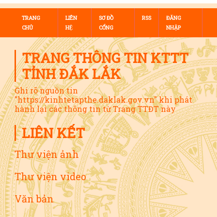
TRANG
LIÊN
SƠ ĐỒ
RSS
ĐĂNG
CHỦ
HỆ
CỔNG
NHẬP
TRANG THÔNG TIN KTTT
TỈNH ĐẮK LẮK
Ghi rõ nguồn tin
"https://kinhtetapthe.daklak.gov.vn" khi phát
hành lại các thông tin từ Trang TTĐT này
LIÊN KẾT
Thư viện ảnh
Thư viện video
Văn bản
THÔNG TIN LIÊN HỆ