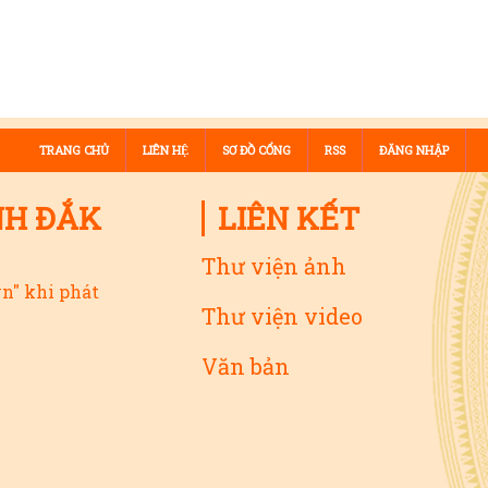
TRANG CHỦ
LIÊN HỆ
SƠ ĐỒ CỔNG
RSS
ĐĂNG NHẬP
NH ĐẮK
LIÊN KẾT
Thư viện ảnh
vn" khi phát
Thư viện video
Văn bản