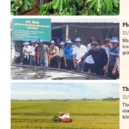
Ph
21
Nh
tro
giữ
Th
21
The
củ
khi