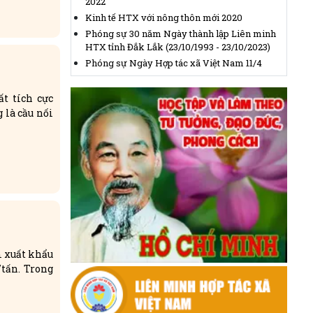
2022
800 nông dân Đắk Nông được tập huấn sản
Kinh tế HTX với nông thôn mới 2020
xuất hồ tiêu bền vững
(21/08/2023, 15:47)
Phóng sự 30 năm Ngày thành lập Liên minh
HTX tỉnh Đắk Lắk (23/10/1993 - 23/10/2023)
Phóng sự Ngày Hợp tác xã Việt Nam 11/4
t tích cực
 là cầu nối
m xuất khẩu
tấn. Trong