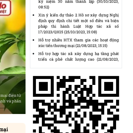
Xin ý kiến dự thảo 2 Hồ sơ xây dựng Nghị
định quy định chi tiết một số điều và biện
pháp thi hành Luật Hợp tác xã số
17/2023/QH15
(25/10/2023, 15:08)
Hỗ trợ nhiều HTX tham gia các hoạt động
xúc tiến thương mại
(21/08/2023, 15:15)
Hỗ trợ hợp tác xã xây dựng hạ tầng phát
triển cà phê chất lượng cao
(21/08/2023,
15:19)
Thị trường lúa gạo trong nước và xuất khẩu
vẫn sôi động
(21/08/2023, 15:35)
800 nông dân Đắk Nông được tập huấn sản
xuất hồ tiêu bền vững
(21/08/2023, 15:47)
Chủ tịch Ủy ban Trung ương Mặt trận Tổ
 mại điện tử
quốc Việt Nam gửi Thư kêu gọi ủng hộ
hành và phân
Tháng Nhân đạo năm 2026
(14/04/2026,
14:25)
Thể lệ Giải báo chí “Vì sự nghiệp Đại đoàn
kết toàn dân tộc” lần thứ XVII, năm 2025 -
2026
(14/04/2026, 14:15)
 mại