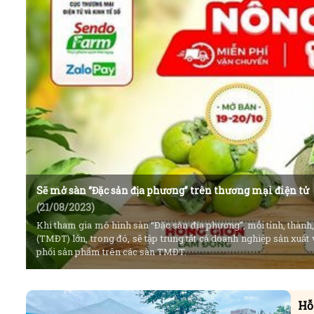
Sẽ mở sàn “Đặc sản địa phương” trên thương mại điện tử
(21/08/2023)
Khi tham gia mô hình sàn “Đặc sản địa phương”, mỗi tỉnh, thành,
(TMĐT) lớn, trong đó, sẽ tập trung tất cả doanh nghiệp sản xuất 
phối sản phẩm trên các sàn TMĐT.
Hỗ