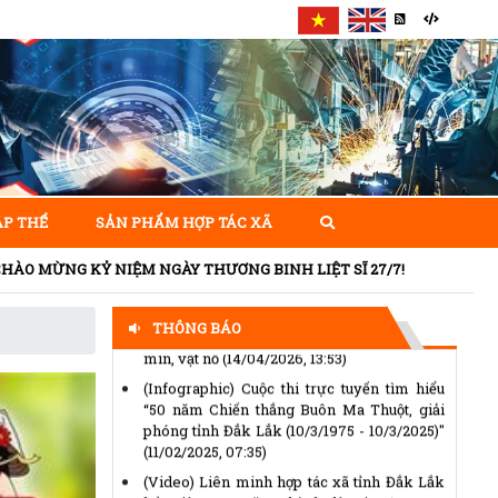
Chủ tịch Ủy ban Trung ương Mặt trận Tổ
quốc Việt Nam gửi Thư kêu gọi ủng hộ
Tháng Nhân đạo năm 2026
(14/04/2026,
14:25)
Thể lệ Giải báo chí “Vì sự nghiệp Đại đoàn
ẬP THỂ
SẢN PHẨM HỢP TÁC XÃ
kết toàn dân tộc” lần thứ XVII, năm 2025 -
2026
(14/04/2026, 14:15)
IỆM NGÀY THƯƠNG BINH LIỆT SĨ 27/7!
VNMAC phát động cuộc thi trực tuyến nâng
cao nhận thức phòng tránh tai nạn bom
mìn, vật nổ
(14/04/2026, 13:53)
THÔNG BÁO
(Infographic) Cuộc thi trực tuyến tìm hiểu
“50 năm Chiến thắng Buôn Ma Thuột, giải
phóng tỉnh Đắk Lắk (10/3/1975 - 10/3/2025)"
(11/02/2025, 07:35)
(Video) Liên minh hợp tác xã tỉnh Đắk Lắk
kỷ niệm 30 năm thành lập
(30/10/2023,
08:52)