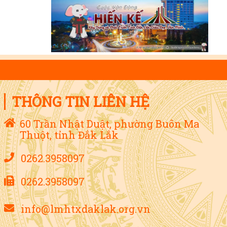
THÔNG TIN LIÊN HỆ
60 Trần Nhật Duật, phường Buôn Ma
Thuột, tỉnh Đắk Lắk
0262.3958097
0262.3958097
info@lmhtxdaklak.org.vn