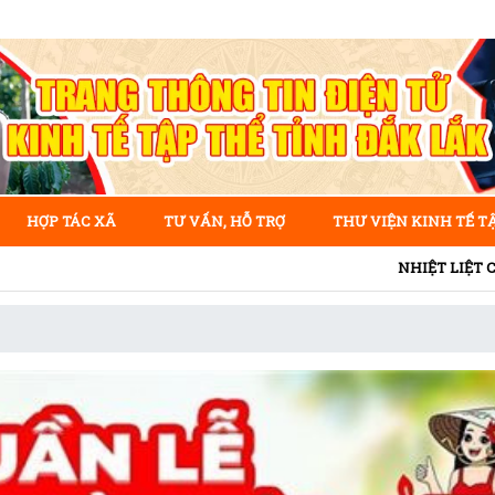
HỢP TÁC XÃ
TƯ VẤN, HỖ TRỢ
THƯ VIỆN KINH TẾ T
NHIỆT LIỆT CHÀO MỪNG KỶ N