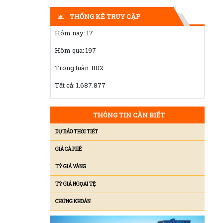
THỐNG KÊ TRUY CẬP
Hôm nay:
17
Hôm qua:
197
Trong tuần:
802
Tất cả:
1.687.877
THÔNG TIN CẦN BIẾT
DỰ BÁO THỜI TIẾT
GIÁ CÀ PHÊ
TỶ GIÁ VÀNG
TỶ GIÁ NGỌAI TỆ
CHỨNG KHOÁN