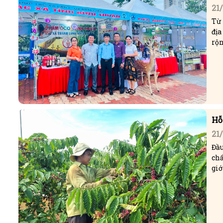
21
Từ 
đị
rộn
Hỗ
21
Đầu
chấ
giớ