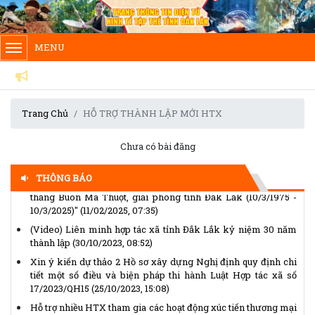
MENU
Chủ tịch Ủy ban Trung ương Mặt trận Tổ quốc Việt Nam gửi
Thư kêu gọi ủng hộ Tháng Nhân đạo năm 2026
(14/04/2026,
14:25)
Thể lệ Giải báo chí “Vì sự nghiệp Đại đoàn kết toàn dân tộc”
Trang Chủ
HỖ TRỢ THÀNH LẬP MỚI HTX
lần thứ XVII, năm 2025 - 2026
(14/04/2026, 14:15)
VNMAC phát động cuộc thi trực tuyến nâng cao nhận thức
Chưa có bài đăng
phòng tránh tai nạn bom mìn, vật nổ
(14/04/2026, 13:53)
(Infographic) Cuộc thi trực tuyến tìm hiểu “50 năm Chiến
THÔNG BÁO
thắng Buôn Ma Thuột, giải phóng tỉnh Đắk Lắk (10/3/1975 -
10/3/2025)"
(11/02/2025, 07:35)
(Video) Liên minh hợp tác xã tỉnh Đắk Lắk kỷ niệm 30 năm
thành lập
(30/10/2023, 08:52)
Xin ý kiến dự thảo 2 Hồ sơ xây dựng Nghị định quy định chi
tiết một số điều và biện pháp thi hành Luật Hợp tác xã số
17/2023/QH15
(25/10/2023, 15:08)
Hỗ trợ nhiều HTX tham gia các hoạt động xúc tiến thương mại
(21/08/2023, 15:15)