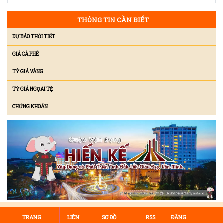
THÔNG TIN CẦN BIẾT
DỰ BÁO THỜI TIẾT
GIÁ CÀ PHÊ
TỶ GIÁ VÀNG
TỶ GIÁ NGỌAI TỆ
CHỨNG KHOÁN
TRANG
LIÊN
SƠ ĐỒ
RSS
ĐĂNG