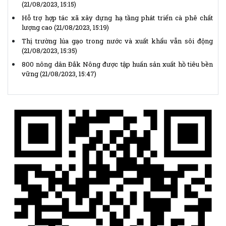
Hỗ trợ hợp tác xã xây dựng hạ tầng phát triển cà phê chất
lượng cao
(21/08/2023, 15:19)
Thị trường lúa gạo trong nước và xuất khẩu vẫn sôi động
(21/08/2023, 15:35)
800 nông dân Đắk Nông được tập huấn sản xuất hồ tiêu bền
vững
(21/08/2023, 15:47)
Chủ tịch Ủy ban Trung ương Mặt trận Tổ quốc Việt Nam gửi
Thư kêu gọi ủng hộ Tháng Nhân đạo năm 2026
(14/04/2026,
14:25)
Thể lệ Giải báo chí “Vì sự nghiệp Đại đoàn kết toàn dân tộc”
lần thứ XVII, năm 2025 - 2026
(14/04/2026, 14:15)
VNMAC phát động cuộc thi trực tuyến nâng cao nhận thức
phòng tránh tai nạn bom mìn, vật nổ
(14/04/2026, 13:53)
(Infographic) Cuộc thi trực tuyến tìm hiểu “50 năm Chiến
thắng Buôn Ma Thuột, giải phóng tỉnh Đắk Lắk (10/3/1975 -
10/3/2025)"
(11/02/2025, 07:35)
(Video) Liên minh hợp tác xã tỉnh Đắk Lắk kỷ niệm 30 năm
thành lập
(30/10/2023, 08:52)
Xin ý kiến dự thảo 2 Hồ sơ xây dựng Nghị định quy định chi