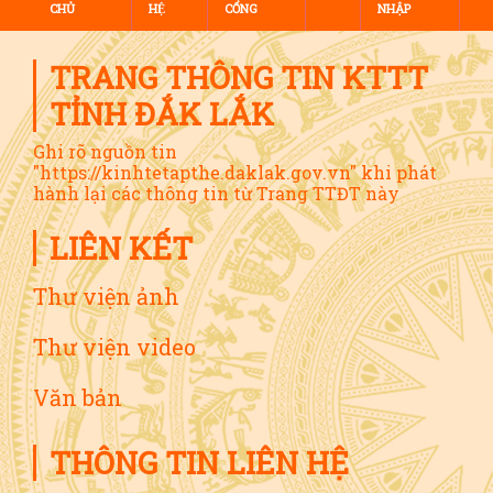
CHỦ
HỆ
CỔNG
NHẬP
TRANG THÔNG TIN KTTT
TỈNH ĐẮK LẮK
Ghi rõ nguồn tin
"https://kinhtetapthe.daklak.gov.vn" khi phát
hành lại các thông tin từ Trang TTĐT này
LIÊN KẾT
Thư viện ảnh
Thư viện video
Văn bản
THÔNG TIN LIÊN HỆ