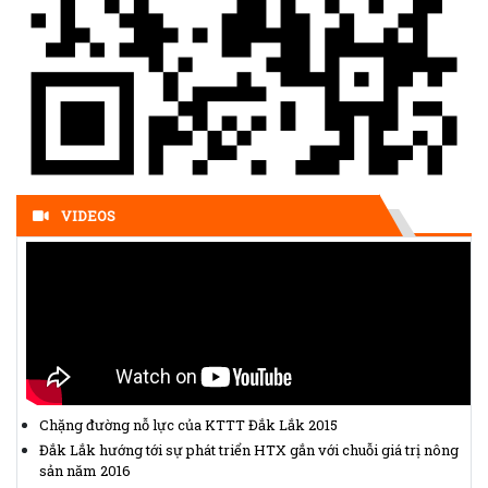
tiết một số điều và biện pháp thi hành Luật Hợp tác xã số
17/2023/QH15
(25/10/2023, 15:08)
Hỗ trợ nhiều HTX tham gia các hoạt động xúc tiến thương mại
(21/08/2023, 15:15)
Hỗ trợ hợp tác xã xây dựng hạ tầng phát triển cà phê chất
lượng cao
(21/08/2023, 15:19)
Thị trường lúa gạo trong nước và xuất khẩu vẫn sôi động
(21/08/2023, 15:35)
800 nông dân Đắk Nông được tập huấn sản xuất hồ tiêu bền
VIDEOS
vững
(21/08/2023, 15:47)
Chặng đường nỗ lực của KTTT Đắk Lắk 2015
Đắk Lắk hướng tới sự phát triển HTX gắn với chuỗi giá trị nông
sản năm 2016