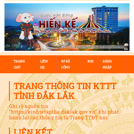
TRANG
LIÊN
SƠ ĐỒ
RSS
ĐĂNG
CHỦ
HỆ
CỔNG
NHẬP
TRANG THÔNG TIN KTTT
TỈNH ĐẮK LẮK
Ghi rõ nguồn tin
"https://kinhtetapthe.daklak.gov.vn" khi phát
hành lại các thông tin từ Trang TTĐT này
LIÊN KẾT