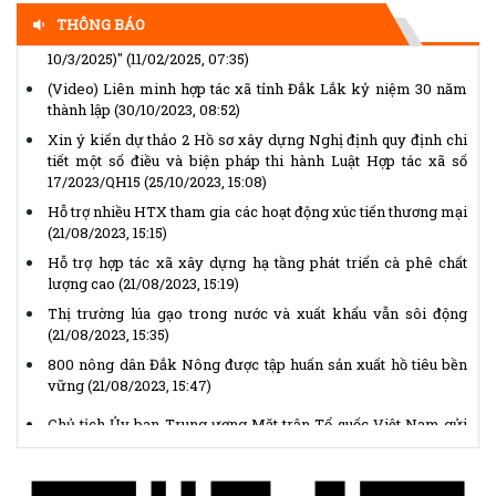
thắng Buôn Ma Thuột, giải phóng tỉnh Đắk Lắk (10/3/1975 -
THÔNG BÁO
10/3/2025)"
(11/02/2025, 07:35)
(Video) Liên minh hợp tác xã tỉnh Đắk Lắk kỷ niệm 30 năm
thành lập
(30/10/2023, 08:52)
Xin ý kiến dự thảo 2 Hồ sơ xây dựng Nghị định quy định chi
tiết một số điều và biện pháp thi hành Luật Hợp tác xã số
17/2023/QH15
(25/10/2023, 15:08)
Hỗ trợ nhiều HTX tham gia các hoạt động xúc tiến thương mại
(21/08/2023, 15:15)
Hỗ trợ hợp tác xã xây dựng hạ tầng phát triển cà phê chất
lượng cao
(21/08/2023, 15:19)
Thị trường lúa gạo trong nước và xuất khẩu vẫn sôi động
(21/08/2023, 15:35)
800 nông dân Đắk Nông được tập huấn sản xuất hồ tiêu bền
vững
(21/08/2023, 15:47)
Chủ tịch Ủy ban Trung ương Mặt trận Tổ quốc Việt Nam gửi
Thư kêu gọi ủng hộ Tháng Nhân đạo năm 2026
(14/04/2026,
14:25)
Thể lệ Giải báo chí “Vì sự nghiệp Đại đoàn kết toàn dân tộc”
lần thứ XVII, năm 2025 - 2026
(14/04/2026, 14:15)