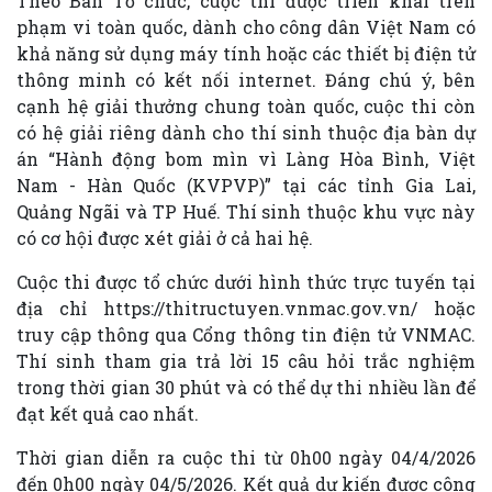
Theo Ban Tổ chức, cuộc thi được triển khai trên
phạm vi toàn quốc, dành cho công dân Việt Nam có
khả năng sử dụng máy tính hoặc các thiết bị điện tử
thông minh có kết nối internet. Đáng chú ý, bên
cạnh hệ giải thưởng chung toàn quốc, cuộc thi còn
có hệ giải riêng dành cho thí sinh thuộc địa bàn dự
án “Hành động bom mìn vì Làng Hòa Bình, Việt
Nam - Hàn Quốc (KVPVP)” tại các tỉnh Gia Lai,
Quảng Ngãi và TP Huế. Thí sinh thuộc khu vực này
có cơ hội được xét giải ở cả hai hệ.
Cuộc thi được tổ chức dưới hình thức trực tuyến tại
địa chỉ https://thitructuyen.vnmac.gov.vn/ hoặc
truy cập thông qua Cổng thông tin điện tử VNMAC.
Thí sinh tham gia trả lời 15 câu hỏi trắc nghiệm
trong thời gian 30 phút và có thể dự thi nhiều lần để
đạt kết quả cao nhất.
Thời gian diễn ra cuộc thi từ 0h00 ngày 04/4/2026
đến 0h00 ngày 04/5/2026. Kết quả dự kiến được công