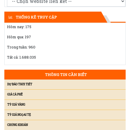
THỐNG KÊ TRUY CẬP
Hôm nay:
175
Hôm qua:
197
Trong tuần:
960
Tất cả:
1.688.035
THÔNG TIN CẦN BIẾT
DỰ BÁO THỜI TIẾT
GIÁ CÀ PHÊ
TỶ GIÁ VÀNG
TỶ GIÁ NGỌAI TỆ
CHỨNG KHOÁN