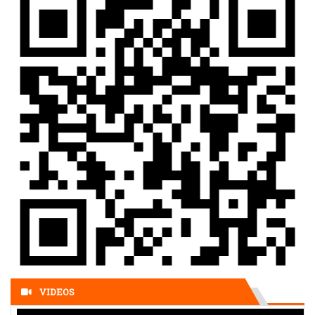
VNMAC phát động cuộc thi trực tuyến nâng cao nhận thức
phòng tránh tai nạn bom mìn, vật nổ
(14/04/2026, 13:53)
(Infographic) Cuộc thi trực tuyến tìm hiểu “50 năm Chiến
thắng Buôn Ma Thuột, giải phóng tỉnh Đắk Lắk (10/3/1975 -
10/3/2025)"
(11/02/2025, 07:35)
(Video) Liên minh hợp tác xã tỉnh Đắk Lắk kỷ niệm 30 năm
thành lập
(30/10/2023, 08:52)
Xin ý kiến dự thảo 2 Hồ sơ xây dựng Nghị định quy định chi
tiết một số điều và biện pháp thi hành Luật Hợp tác xã số
17/2023/QH15
(25/10/2023, 15:08)
Hỗ trợ nhiều HTX tham gia các hoạt động xúc tiến thương mại
(21/08/2023, 15:15)
Hỗ trợ hợp tác xã xây dựng hạ tầng phát triển cà phê chất
lượng cao
(21/08/2023, 15:19)
Thị trường lúa gạo trong nước và xuất khẩu vẫn sôi động
(21/08/2023, 15:35)
800 nông dân Đắk Nông được tập huấn sản xuất hồ tiêu bền
vững
(21/08/2023, 15:47)
VIDEOS