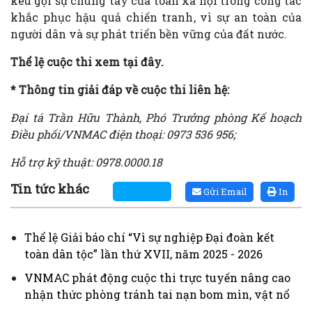
kêu gọi sự chung tay của toàn xã hội trong công tác
khắc phục hậu quả chiến tranh, vì sự an toàn của
người dân và sự phát triển bền vững của đất nước.
Thể lệ cuộc thi xem tại đây.
* Thông tin giải đáp về cuộc thi liên hệ:
Đại tá Trần Hữu Thành, Phó Trưởng phòng Kế hoạch
Điều phối/VNMAC điện thoại: 0973 536 956;
Hỗ trợ kỹ thuật: 0978.0000.18
Tin tức khác
Gửi Email
In
Chủ tịch Ủy ban Trung ương Mặt trận Tổ quốc Việt Nam gửi
Thư kêu gọi ủng hộ Tháng Nhân đạo năm 2026
(14/04/2026,
14:25)
Thể lệ Giải báo chí “Vì sự nghiệp Đại đoàn kết
Thể lệ Giải báo chí “Vì sự nghiệp Đại đoàn kết toàn dân tộc”
toàn dân tộc” lần thứ XVII, năm 2025 - 2026
lần thứ XVII, năm 2025 - 2026
(14/04/2026, 14:15)
VNMAC phát động cuộc thi trực tuyến nâng cao nhận thức
VNMAC phát động cuộc thi trực tuyến nâng cao
phòng tránh tai nạn bom mìn, vật nổ
(14/04/2026, 13:53)
nhận thức phòng tránh tai nạn bom mìn, vật nổ
(Infographic) Cuộc thi trực tuyến tìm hiểu “50 năm Chiến