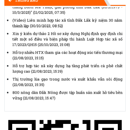
THÔNG BÁO
thắng Buôn Ma Thuột, giải phóng tỉnh Đắk Lắk (10/3/1975 -
cực từ chất thải trong sản xuất
10/3/2025)"
(11/02/2025, 07:35)
và chế biến, góp phần...
(Video) Liên minh hợp tác xã tỉnh Đắk Lắk kỷ niệm 30 năm
thành lập
(30/10/2023, 08:52)
Xin ý kiến dự thảo 2 Hồ sơ xây dựng Nghị định quy định chi
tiết một số điều và biện pháp thi hành Luật Hợp tác xã số
17/2023/QH15
(25/10/2023, 15:08)
Hỗ trợ nhiều HTX tham gia các hoạt động xúc tiến thương mại
(21/08/2023, 15:15)
Hỗ trợ hợp tác xã xây dựng hạ tầng phát triển cà phê chất
lượng cao
(21/08/2023, 15:19)
Thị trường lúa gạo trong nước và xuất khẩu vẫn sôi động
(21/08/2023, 15:35)
800 nông dân Đắk Nông được tập huấn sản xuất hồ tiêu bền
vững
(21/08/2023, 15:47)
Chủ tịch Ủy ban Trung ương Mặt trận Tổ quốc Việt Nam gửi
Thư kêu gọi ủng hộ Tháng Nhân đạo năm 2026
(14/04/2026,
14:25)
Thể lệ Giải báo chí “Vì sự nghiệp Đại đoàn kết toàn dân tộc”
lần thứ XVII, năm 2025 - 2026
(14/04/2026, 14:15)