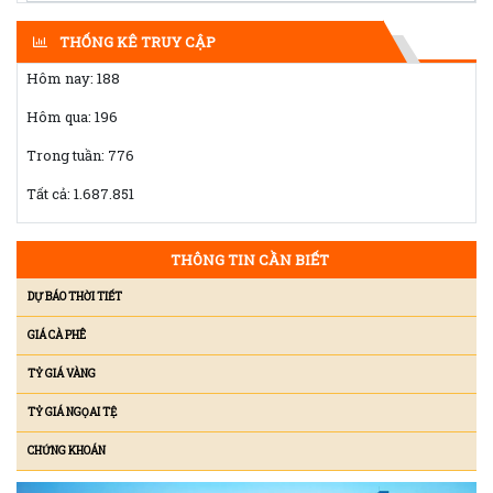
THỐNG KÊ TRUY CẬP
Hôm nay:
188
Hôm qua:
196
Trong tuần:
776
Tất cả:
1.687.851
THÔNG TIN CẦN BIẾT
DỰ BÁO THỜI TIẾT
GIÁ CÀ PHÊ
TỶ GIÁ VÀNG
TỶ GIÁ NGỌAI TỆ
CHỨNG KHOÁN