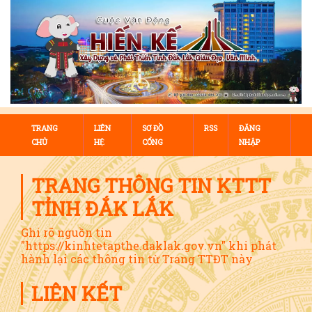
TRANG
LIÊN
SƠ ĐỒ
RSS
ĐĂNG
CHỦ
HỆ
CỔNG
NHẬP
TRANG THÔNG TIN KTTT
TỈNH ĐẮK LẮK
Ghi rõ nguồn tin
"https://kinhtetapthe.daklak.gov.vn" khi phát
hành lại các thông tin từ Trang TTĐT này
LIÊN KẾT