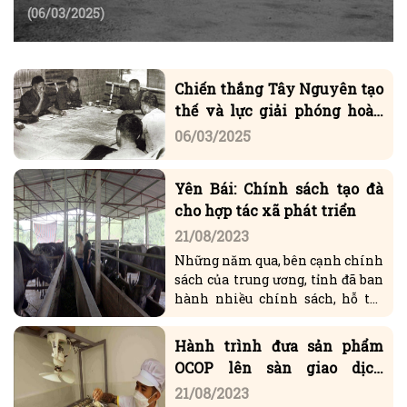
miền Nam, thống nhất đất nước
(06/03/2025)
Chiến thắng Tây Nguyên tạo
thế và lực giải phóng hoàn
toàn miền Nam
06/03/2025
Yên Bái: Chính sách tạo đà
cho hợp tác xã phát triển
21/08/2023
Những năm qua, bên cạnh chính
sách của trung ương, tỉnh đã ban
hành nhiều chính sách, hỗ trợ
các hợp tác xã (HTX), tổ hợp tác,
doanh nghiệp (DN) thành viên.
Hành trình đưa sản phẩm
Những chính sách đó đã tạo đòn
OCOP lên sàn giao dịch
bẩy cho khu vực...
thương mại điện tử
21/08/2023