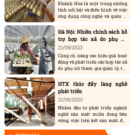
Khánh Hòa là một trong những
tỉnh nổi bật và điển hình về việc
ứng dụng công nghệ và quản lý
thông tin đối với các sản phẩm
thuộc Chương trình Mỗi xã một
Hà Nội: Nhiều chính sách hỗ
sản phẩm (OCOP).
trợ hợp tác xã do phụ nữ
tham gia quản lý
21/08/2023
Củng cố, nâng cao hiệu quả hoạt
động và phát triển các hợp tác xã
do phụ nữ tham gia quản lý, tạo
thêm nhiều việc làm cho lao
động nữ trên địa bàn thành phố.
Chủ tịch Ủy ban Trung ương Mặt trận Tổ quốc Việt Nam gửi
HTX thúc đẩy làng nghề
Thư kêu gọi ủng hộ Tháng Nhân đạo năm 2026
(14/04/2026,
phát triển
14:25)
21/08/2023
Thể lệ Giải báo chí “Vì sự nghiệp Đại đoàn kết toàn dân tộc”
Nhằm đầu tư phát triển ngành
lần thứ XVII, năm 2025 - 2026
(14/04/2026, 14:15)
nghề sản xuất miến dong bền
VNMAC phát động cuộc thi trực tuyến nâng cao nhận thức
vững, việc liên kết sản xuất, đầu
phòng tránh tai nạn bom mìn, vật nổ
(14/04/2026, 13:53)
tư khoa học với máy móc hiện
(Infographic) Cuộc thi trực tuyến tìm hiểu “50 năm Chiến
đại nhằm hạn chế tác động tiêu