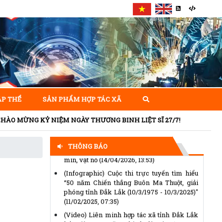
Chủ tịch Ủy ban Trung ương Mặt trận Tổ
quốc Việt Nam gửi Thư kêu gọi ủng hộ
Tháng Nhân đạo năm 2026
(14/04/2026,
14:25)
Thể lệ Giải báo chí “Vì sự nghiệp Đại đoàn
ẬP THỂ
SẢN PHẨM HỢP TÁC XÃ
kết toàn dân tộc” lần thứ XVII, năm 2025 -
2026
(14/04/2026, 14:15)
KỶ NIỆM NGÀY THƯƠNG BINH LIỆT SĨ 27/7!
VNMAC phát động cuộc thi trực tuyến nâng
cao nhận thức phòng tránh tai nạn bom
THÔNG BÁO
mìn, vật nổ
(14/04/2026, 13:53)
(Infographic) Cuộc thi trực tuyến tìm hiểu
“50 năm Chiến thắng Buôn Ma Thuột, giải
phóng tỉnh Đắk Lắk (10/3/1975 - 10/3/2025)"
(11/02/2025, 07:35)
(Video) Liên minh hợp tác xã tỉnh Đắk Lắk
kỷ niệm 30 năm thành lập
(30/10/2023,
08:52)