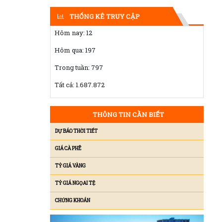
THỐNG KÊ TRUY CẬP
Hôm nay:
12
Hôm qua:
197
Trong tuần:
797
Tất cả:
1.687.872
THÔNG TIN CẦN BIẾT
DỰ BÁO THỜI TIẾT
GIÁ CÀ PHÊ
TỶ GIÁ VÀNG
TỶ GIÁ NGỌAI TỆ
CHỨNG KHOÁN