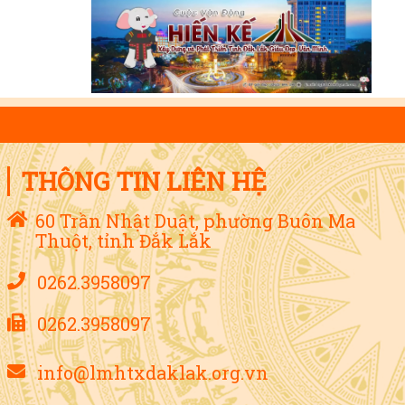
THÔNG TIN LIÊN HỆ
60 Trần Nhật Duật, phường Buôn Ma
Thuột, tỉnh Đắk Lắk
0262.3958097
0262.3958097
info@lmhtxdaklak.org.vn