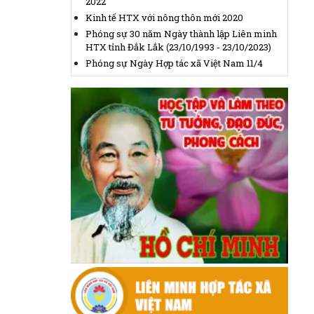
vẫn sôi động
(21/08/2023, 15:35)
2022
Kinh tế HTX với nông thôn mới 2020
800 nông dân Đắk Nông được tập huấn sản
xuất hồ tiêu bền vững
(21/08/2023, 15:47)
Phóng sự 30 năm Ngày thành lập Liên minh
HTX tỉnh Đắk Lắk (23/10/1993 - 23/10/2023)
Phóng sự Ngày Hợp tác xã Việt Nam 11/4