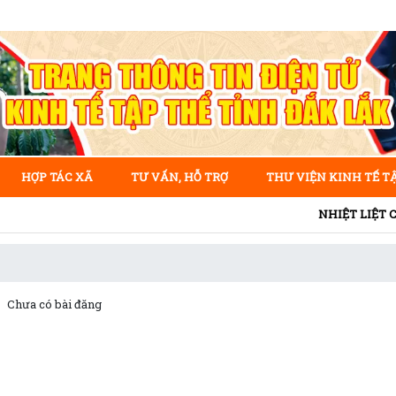
HỢP TÁC XÃ
TƯ VẤN, HỖ TRỢ
THƯ VIỆN KINH TẾ T
NHIỆT LIỆT CHÀO MỪNG 
Chưa có bài đăng