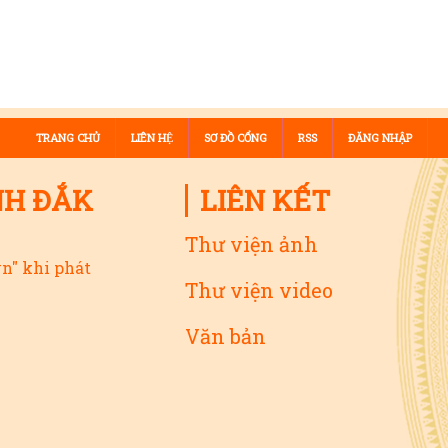
TRANG CHỦ
LIÊN HỆ
SƠ ĐỒ CỔNG
RSS
ĐĂNG NHẬP
NH ĐẮK
LIÊN KẾT
Thư viện ảnh
vn" khi phát
Thư viện video
Văn bản