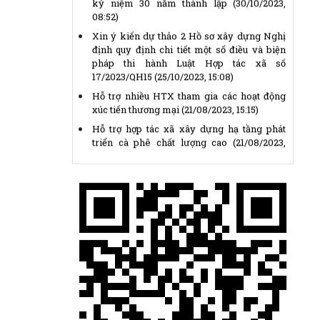
Xin ý kiến dự thảo 2 Hồ sơ xây dựng Nghị
định quy định chi tiết một số điều và biện
pháp thi hành Luật Hợp tác xã số
17/2023/QH15
(25/10/2023, 15:08)
Hỗ trợ nhiều HTX tham gia các hoạt động
xúc tiến thương mại
(21/08/2023, 15:15)
Hỗ trợ hợp tác xã xây dựng hạ tầng phát
triển cà phê chất lượng cao
(21/08/2023,
15:19)
Thị trường lúa gạo trong nước và xuất khẩu
vẫn sôi động
(21/08/2023, 15:35)
800 nông dân Đắk Nông được tập huấn sản
xuất hồ tiêu bền vững
(21/08/2023, 15:47)
Chủ tịch Ủy ban Trung ương Mặt trận Tổ
quốc Việt Nam gửi Thư kêu gọi ủng hộ
Tháng Nhân đạo năm 2026
(14/04/2026,
14:25)
Thể lệ Giải báo chí “Vì sự nghiệp Đại đoàn
kết toàn dân tộc” lần thứ XVII, năm 2025 -
2026
(14/04/2026, 14:15)