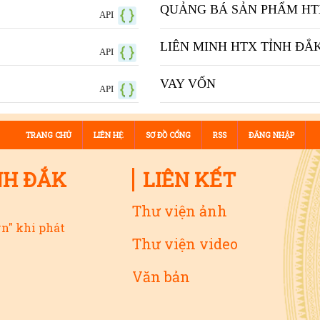
QUẢNG BÁ SẢN PHẨM HT
API
LIÊN MINH HTX TỈNH ĐẮ
API
VAY VỐN
API
TRANG CHỦ
LIÊN HỆ
SƠ ĐỒ CỔNG
RSS
ĐĂNG NHẬP
NH ĐẮK
LIÊN KẾT
Thư viện ảnh
vn" khi phát
Thư viện video
Văn bản