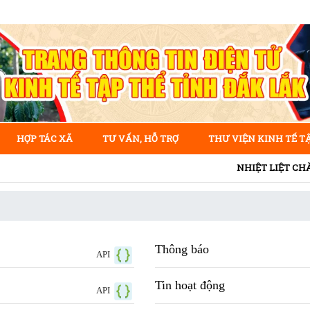
HỢP TÁC XÃ
TƯ VẤN, HỖ TRỢ
THƯ VIỆN KINH TẾ T
NHIỆT LIỆT CHÀO MỪNG 
Thông báo
API
Tin hoạt động
API