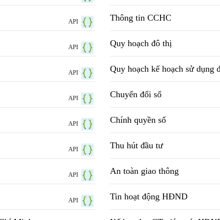
Thông tin CCHC
API
Quy hoạch đô thị
API
Quy hoạch kế hoạch sử dụng đ
API
Chuyển đổi số
API
Chính quyền số
API
Thu hút đầu tư
API
An toàn giao thông
API
Tin hoạt động HĐND
API