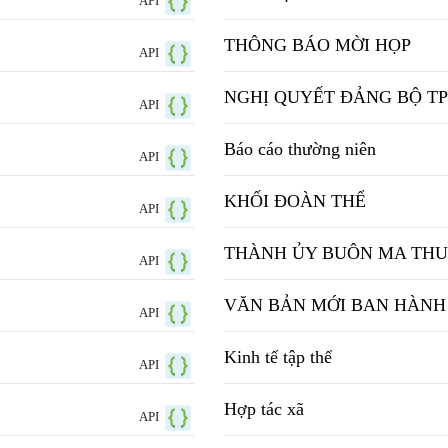
API
THÔNG BÁO MỜI HỌP
API
NGHỊ QUYẾT ĐẢNG BỘ TP
API
Báo cáo thường niên
API
KHỐI ĐOÀN THỂ
API
THÀNH ỦY BUÔN MA TH
API
VĂN BẢN MỚI BAN HÀNH
API
Kinh tế tập thể
API
Hợp tác xã
API