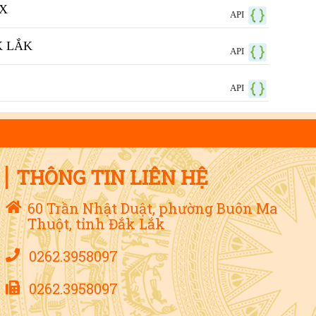
X
API
K LẮK
API
API
THÔNG TIN LIÊN HỆ
60 Trần Nhật Duật, phường Buôn Ma
Thuột, tỉnh Đắk Lắk
0262.3958097
0262.3958097