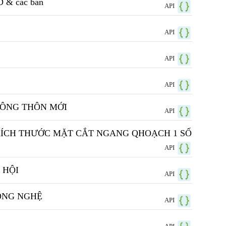
D & các ban
API
API
API
API
ÔNG THÔN MỚI
API
KÍCH THƯỚC MẶT CẮT NGANG QHOẠCH 1 SỐ
API
 HỘI
API
ÔNG NGHỆ
API