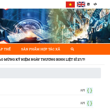
ẬP THỂ
SẢN PHẨM HỢP TÁC XÃ
KỶ NIỆM NGÀY THƯƠNG BINH LIỆT SĨ 27/7!
API
API