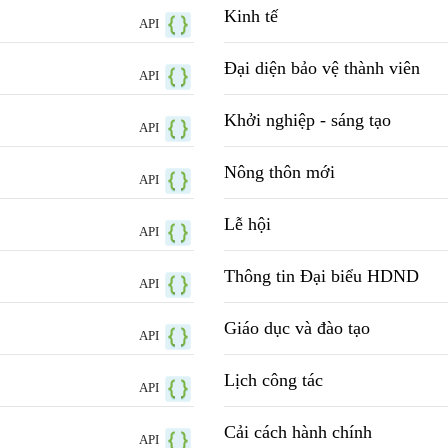
Kinh tế
API
Đại diện bảo vệ thành viên
API
Khởi nghiệp - sáng tạo
API
Nông thôn mới
API
Lễ hội
API
Thông tin Đại biểu HDND
API
Giáo dục và đào tạo
API
Lịch công tác
API
Cải cách hành chính
API