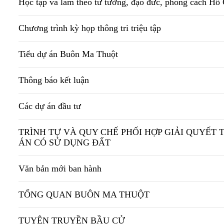
Học tập và làm theo tư tưởng, đạo đức, phong cách Hồ
Chương trình kỳ họp thông tri triệu tập
Tiểu dự án Buôn Ma Thuột
Thông báo kết luận
Các dự án đầu tư
TRÌNH TỰ VÀ QUY CHẾ PHỐI HỢP GIẢI QUYẾT 
ÁN CÓ SỬ DỤNG ĐẤT
Văn bản mới ban hành
TỔNG QUAN BUÔN MA THUỘT
TUYÊN TRUYỀN BẦU CỬ