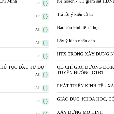
 Chí Minh
Kế hoạch - CT giám sát HĐN
API
Trả lời ý kiến cử tri
API
Báo cáo kinh tế xã hội
API
Lấy ý kiên nhân dân
API
HTX TRONG XÂY DỰNG N
API
THỦ TỤC ĐẦU TƯ DỰ
QĐ CHỈ GIỚI ĐƯỜNG ĐỎ,
TUYẾN ĐƯỜNG GTĐT
API
PHÁT TRIỂN KINH TẾ - XÃ
API
GIÁO DỤC, KHOA HỌC, C
API
XÂY DỰNG MÔ HÌNH