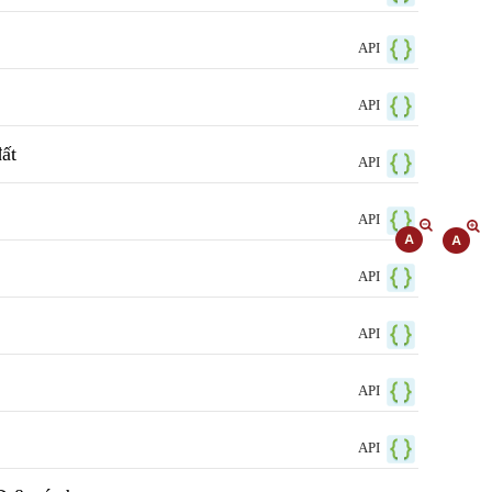
API
API
ất
API
API
API
API
API
API