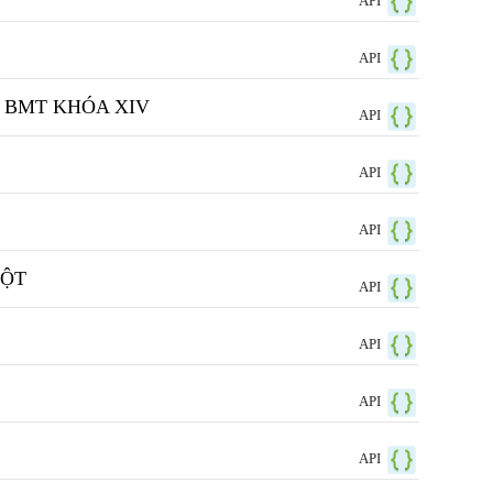
API
API
 BMT KHÓA XIV
API
API
API
UỘT
API
API
API
API