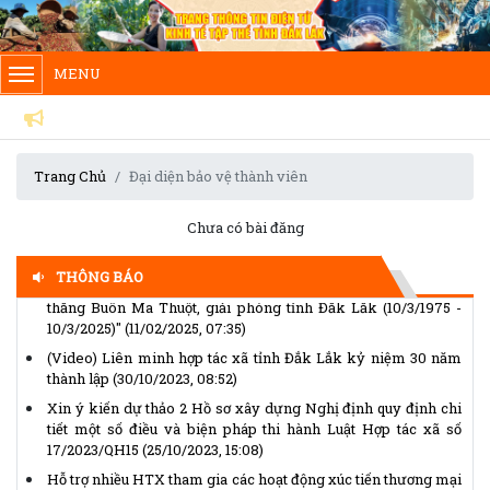
MENU
Chủ tịch Ủy ban Trung ương Mặt trận Tổ quốc Việt Nam gửi
Thư kêu gọi ủng hộ Tháng Nhân đạo năm 2026
(14/04/2026,
14:25)
Thể lệ Giải báo chí “Vì sự nghiệp Đại đoàn kết toàn dân tộc”
Trang Chủ
Đại diện bảo vệ thành viên
lần thứ XVII, năm 2025 - 2026
(14/04/2026, 14:15)
VNMAC phát động cuộc thi trực tuyến nâng cao nhận thức
Chưa có bài đăng
phòng tránh tai nạn bom mìn, vật nổ
(14/04/2026, 13:53)
(Infographic) Cuộc thi trực tuyến tìm hiểu “50 năm Chiến
THÔNG BÁO
thắng Buôn Ma Thuột, giải phóng tỉnh Đắk Lắk (10/3/1975 -
10/3/2025)"
(11/02/2025, 07:35)
(Video) Liên minh hợp tác xã tỉnh Đắk Lắk kỷ niệm 30 năm
thành lập
(30/10/2023, 08:52)
Xin ý kiến dự thảo 2 Hồ sơ xây dựng Nghị định quy định chi
tiết một số điều và biện pháp thi hành Luật Hợp tác xã số
17/2023/QH15
(25/10/2023, 15:08)
Hỗ trợ nhiều HTX tham gia các hoạt động xúc tiến thương mại
(21/08/2023, 15:15)