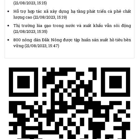
Hỗ trợ hợp tác xã xây dựng hạ tầng phát triển cà phê chất
lượng cao
(21/08/2023, 15:19)
Thị trường lúa gạo trong nước và xuất khẩu vẫn sôi động
(21/08/2023, 15:35)
800 nông dân Đắk Nông được tập huấn sản xuất hồ tiêu bền
vững
(21/08/2023, 15:47)
Chủ tịch Ủy ban Trung ương Mặt trận Tổ quốc Việt Nam gửi
Thư kêu gọi ủng hộ Tháng Nhân đạo năm 2026
(14/04/2026,
14:25)
Thể lệ Giải báo chí “Vì sự nghiệp Đại đoàn kết toàn dân tộc”
lần thứ XVII, năm 2025 - 2026
(14/04/2026, 14:15)
VNMAC phát động cuộc thi trực tuyến nâng cao nhận thức
phòng tránh tai nạn bom mìn, vật nổ
(14/04/2026, 13:53)
(Infographic) Cuộc thi trực tuyến tìm hiểu “50 năm Chiến
thắng Buôn Ma Thuột, giải phóng tỉnh Đắk Lắk (10/3/1975 -
10/3/2025)"
(11/02/2025, 07:35)
(Video) Liên minh hợp tác xã tỉnh Đắk Lắk kỷ niệm 30 năm
thành lập
(30/10/2023, 08:52)
Xin ý kiến dự thảo 2 Hồ sơ xây dựng Nghị định quy định chi