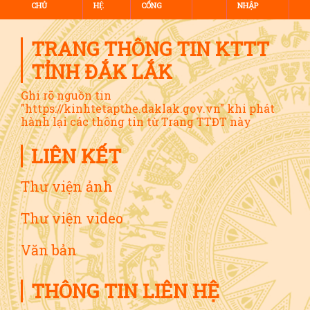
CHỦ
HỆ
CỔNG
NHẬP
TRANG THÔNG TIN KTTT
TỈNH ĐẮK LẮK
Ghi rõ nguồn tin
"https://kinhtetapthe.daklak.gov.vn" khi phát
hành lại các thông tin từ Trang TTĐT này
LIÊN KẾT
Thư viện ảnh
Thư viện video
Văn bản
THÔNG TIN LIÊN HỆ