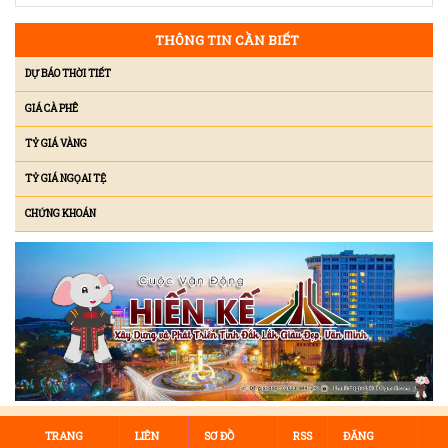
THÔNG TIN CẦN BIẾT
DỰ BÁO THỜI TIẾT
GIÁ CÀ PHÊ
TỶ GIÁ VÀNG
TỶ GIÁ NGỌAI TỆ
CHỨNG KHOÁN
TRANG
LIÊN
SƠ ĐỒ
RSS
ĐĂNG